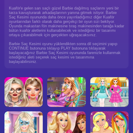
Kuaför'e gelen sarı saçlı güzel Barbie dağılmış saçlarını yeni bir
tarza kavuşturarak arkadaşlarının yanına gitmek istiyor. Barbie
Saç Kesimi oyununda daha önce yayınladığımız diğer Kuaför
oyunlarından farklı olarak daha gerçekçi bir oyun sizi bekliyor.
Oyunda makastan fön makinesine tıraş makinesinden tarağa kadar
bütün kuaför aletlerini kullanabilecek ve istediğiniz bir tasarımı
ortaya çıkarabilmek için gerçekten uğraşacaksınız.
Barbie Saç Kesimi oyunu yüklendikten sonra dil seçimini yapıp
CONTINUE butonuna tıklayıp PLAY butonuna tıklayarak
başlayacağınız Barbie Saç Kesimi oyununda farenizle kullanmak
istediğiniz aleti seçerek saç kesimi ve tasarımına
başlayabilirsiniz.