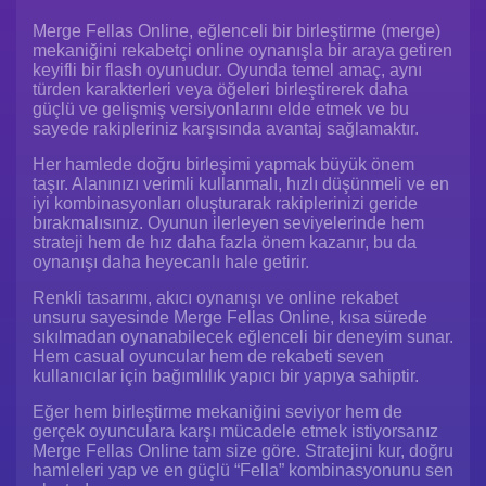
Merge Fellas Online, eğlenceli bir birleştirme (merge)
mekaniğini rekabetçi online oynanışla bir araya getiren
keyifli bir flash oyunudur. Oyunda temel amaç, aynı
türden karakterleri veya öğeleri birleştirerek daha
güçlü ve gelişmiş versiyonlarını elde etmek ve bu
sayede rakipleriniz karşısında avantaj sağlamaktır.
Her hamlede doğru birleşimi yapmak büyük önem
taşır. Alanınızı verimli kullanmalı, hızlı düşünmeli ve en
iyi kombinasyonları oluşturarak rakiplerinizi geride
bırakmalısınız. Oyunun ilerleyen seviyelerinde hem
strateji hem de hız daha fazla önem kazanır, bu da
oynanışı daha heyecanlı hale getirir.
Renkli tasarımı, akıcı oynanışı ve online rekabet
unsuru sayesinde Merge Fellas Online, kısa sürede
sıkılmadan oynanabilecek eğlenceli bir deneyim sunar.
Hem casual oyuncular hem de rekabeti seven
kullanıcılar için bağımlılık yapıcı bir yapıya sahiptir.
Eğer hem birleştirme mekaniğini seviyor hem de
gerçek oyunculara karşı mücadele etmek istiyorsanız
Merge Fellas Online tam size göre. Stratejini kur, doğru
hamleleri yap ve en güçlü “Fella” kombinasyonunu sen