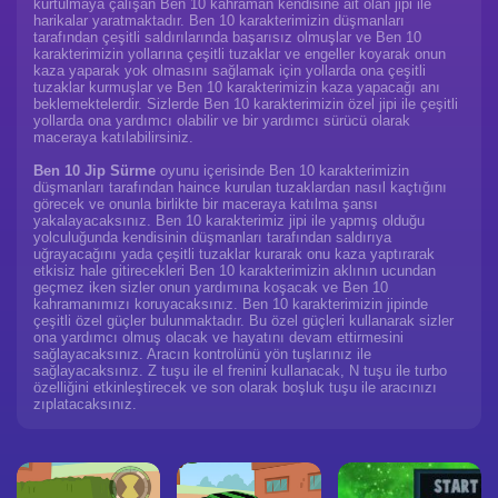
kurtulmaya çalışan Ben 10 kahraman kendisine ait olan jipi ile
harikalar yaratmaktadır. Ben 10 karakterimizin düşmanları
tarafından çeşitli saldırılarında başarısız olmuşlar ve Ben 10
karakterimizin yollarına çeşitli tuzaklar ve engeller koyarak onun
kaza yaparak yok olmasını sağlamak için yollarda ona çeşitli
tuzaklar kurmuşlar ve Ben 10 karakterimizin kaza yapacağı anı
beklemektelerdir. Sizlerde Ben 10 karakterimizin özel jipi ile çeşitli
yollarda ona yardımcı olabilir ve bir yardımcı sürücü olarak
maceraya katılabilirsiniz.
Ben 10 Jip Sürme
oyunu içerisinde Ben 10 karakterimizin
düşmanları tarafından haince kurulan tuzaklardan nasıl kaçtığını
görecek ve onunla birlikte bir maceraya katılma şansı
yakalayacaksınız. Ben 10 karakterimiz jipi ile yapmış olduğu
yolculuğunda kendisinin düşmanları tarafından saldırıya
uğrayacağını yada çeşitli tuzaklar kurarak onu kaza yaptırarak
etkisiz hale gitirecekleri Ben 10 karakterimizin aklının ucundan
geçmez iken sizler onun yardımına koşacak ve Ben 10
kahramanımızı koruyacaksınız. Ben 10 karakterimizin jipinde
çeşitli özel güçler bulunmaktadır. Bu özel güçleri kullanarak sizler
ona yardımcı olmuş olacak ve hayatını devam ettirmesini
sağlayacaksınız. Aracın kontrolünü yön tuşlarınız ile
sağlayacaksınız. Z tuşu ile el frenini kullanacak, N tuşu ile turbo
özelliğini etkinleştirecek ve son olarak boşluk tuşu ile aracınızı
zıplatacaksınız.