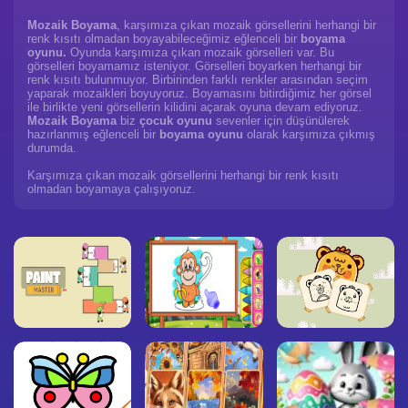
Mozaik Boyama
, karşımıza çıkan mozaik görsellerini herhangi bir
renk kısıtı olmadan boyayabileceğimiz eğlenceli bir
boyama
oyunu.
Oyunda karşımıza çıkan mozaik görselleri var. Bu
görselleri boyamamız isteniyor. Görselleri boyarken herhangi bir
renk kısıtı bulunmuyor. Birbirinden farklı renkler arasından seçim
yaparak mozaikleri boyuyoruz. Boyamasını bitirdiğimiz her görsel
ile birlikte yeni görsellerin kilidini açarak oyuna devam ediyoruz.
Mozaik Boyama
biz
çocuk oyunu
sevenler için düşünülerek
hazırlanmış eğlenceli bir
boyama oyunu
olarak karşımıza çıkmış
durumda.
Karşımıza çıkan mozaik görsellerini herhangi bir renk kısıtı
olmadan boyamaya çalışıyoruz.