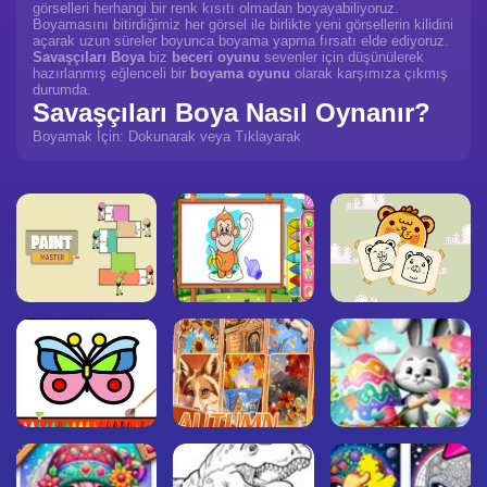
görselleri herhangi bir renk kısıtı olmadan boyayabiliyoruz.
Boyamasını bitirdiğimiz her görsel ile birlikte yeni görsellerin kilidini
açarak uzun süreler boyunca boyama yapma fırsatı elde ediyoruz.
Savaşçıları Boya
biz
beceri oyunu
sevenler için düşünülerek
hazırlanmış eğlenceli bir
boyama oyunu
olarak karşımıza çıkmış
durumda.
Savaşçıları Boya Nasıl Oynanır?
Boyamak İçin: Dokunarak veya Tıklayarak