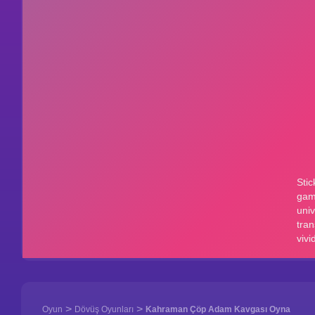
>
>
Oyun
Dövüş Oyunları
Kahraman Çöp Adam Kavgası Oyna