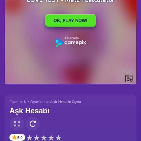
>
>
Oyun
Kız Oyunları
Aşk Hesabı Oyna
Aşk Hesabı
✭
5.0