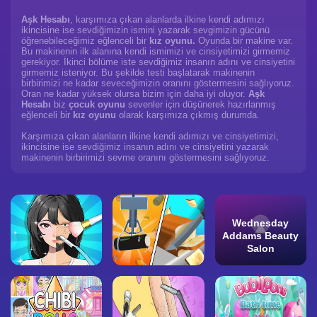
Aşk Hesabı
, karşımıza çıkan alanlarda ilkine kendi adımızı
ikincisine ise sevdiğimizin ismini yazarak sevgimizin gücünü
öğrenebileceğimiz eğlenceli bir
kız oyunu.
Oyunda bir makine var.
Bu makinenin ilk alanına kendi ismimizi ve cinsiyetimizi girmemiz
gerekiyor. İkinci bölüme iste sevdiğimiz insanın adını ve cinsiyetini
girmemiz isteniyor. Bu şekilde testi başlatarak makinenin
birbirimizi ne kadar seveceğimizin oranını göstermesini sağlıyoruz.
Oran ne kadar yüksek olursa bizim için daha iyi oluyor.
Aşk
Hesabı
biz
çocuk oyunu
sevenler için düşünerek hazırlanmış
eğlenceli bir
kız oyunu
olarak karşımıza çıkmış durumda.
Karşımıza çıkan alanların ilkine kendi adımızı ve cinsiyetimizi,
ikincisine ise sevdiğimiz insanın adını ve cinsiyetini yazarak
makinenin birbirimizi sevme oranını göstermesini sağlıyoruz.
Wednesday
Addams Beauty
Salon