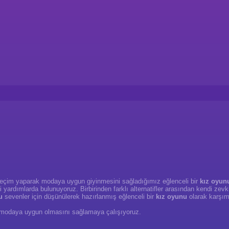
ndan seçim yaparak modaya uygun giyinmesini sağladığımız eğlenceli bir
kız oyun
li yardımlarda bulunuyoruz. Birbirinden farklı alternatifler arasından kendi z
u
sevenler için düşünülerek hazırlanmış eğlenceli bir
kız oyunu
olarak karşı
rak modaya uygun olmasını sağlamaya çalışıyoruz.