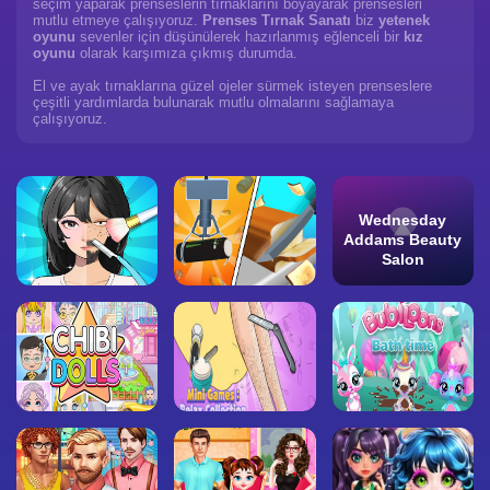
seçim yaparak prenseslerin tırnaklarını boyayarak prensesleri
mutlu etmeye çalışıyoruz.
Prenses Tırnak Sanatı
biz
yetenek
oyunu
sevenler için düşünülerek hazırlanmış eğlenceli bir
kız
oyunu
olarak karşımıza çıkmış durumda.
El ve ayak tırnaklarına güzel ojeler sürmek isteyen prenseslere
çeşitli yardımlarda bulunarak mutlu olmalarını sağlamaya
çalışıyoruz.
Wednesday
Addams Beauty
Salon