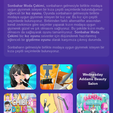
Sonbahar Moda Çekimi,
sonbaharın gelmesiyle birlikte modaya
uygun giyinmek isteyen bir kıza çeşitli seçimlerde bulunduğumuz
eğlenceli bir
kız oyunu.
Oyunda sonbaharın gelmesiyle birlikte
modaya uygun giyinmek isteyen bir kız var. Bu kız için çeşitli
seçimlerde bulunuyoruz. Birbirinden farklı alternatifler arasından
kendi zevkimize göre seçimler yaparak kızın modaya uygun
giyinerek güzel ve şık olmasını sağlıyoruz. Bu şekilde kızın mutlu
olmasını da sağlayarak oyunu tamamlıyoruz.
Sonbahar Moda
Çekimi
biz
kız oyunu
sevenler için düşünülerek hazırlanmış
eğlenceli bir
giydirme oyunu
olarak karşımıza çıkmış durumda.
Sonbaharın gelmesiyle birlikte modaya uygun giyinmek isteyen bir
kıza çeşitli seçimlerde bulunuyoruz.
Wednesday
Addams Beauty
Salon