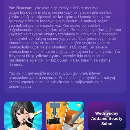
Yaz Heyecanı,
yaz ayının gelmesiyle birlikte modaya
uygun
kıyafet
ve
makyaj
seçimi yapmak isteyen prenseslere
yardım ettiğimiz eğlenceli bir
kız oyunu.
Oyunda yaz ayının
gelmesiyle birlikte modaya uygun kıyafet ve makyaj seçimi
yapmak isteyen prensesler var. Prensesler bu istekleri
doğrultusunda bizden yardım istiyor. Prenseslerin yardım çağrısına
kayıtsız kalmayarak onlara yardımlarda bulunuyoruz. Prensesler
için kıyafet ve makyaj seçimi yapıyoruz. Yaptığımız seçimlerde
tamamen özgürüz ve kendi zevkimize göre seçimler yaparak
prenseslerin güzel ve şık olmalarını sağlıyoruz. Bu sayede
prenseslerin mutlu olmasını sağlayarak koyunu tamamlıyoruz.
Yaz
Heyecanı
biz
giydirme oyunu
sevenler için düşünülerek
hazırlanmış eğlenceli bir
kız oyunu
olarak karşımıza çıkmış
durumda.
Yaz ayının gelmesiyle modaya uygun giyinmek isteyen
prenseslere yardım ediyoruz. Prensesler için kıyafet ve makyaj
seçimi yaparak güzel ve şık olmalarını sağlayarak oyunu
tamamlıyoruz.
Wednesday
Addams Beauty
Salon