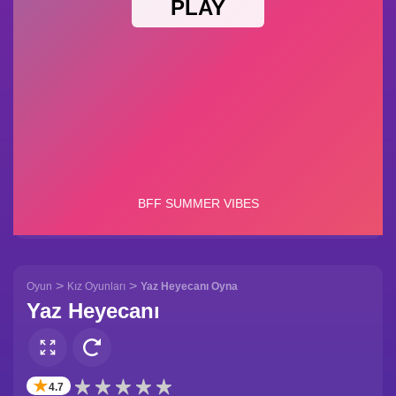
>
>
Oyun
Kız Oyunları
Yaz Heyecanı Oyna
Yaz Heyecanı
✭
4.7