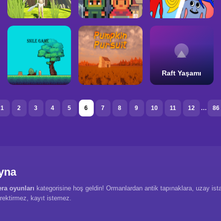
Raft Yaşamı
...
1
2
3
4
5
6
7
8
9
10
11
12
86
yna
ra oyunları
kategorisine hoş geldin! Ormanlardan antik tapınaklara, uzay is
rektirmez, kayıt istemez.