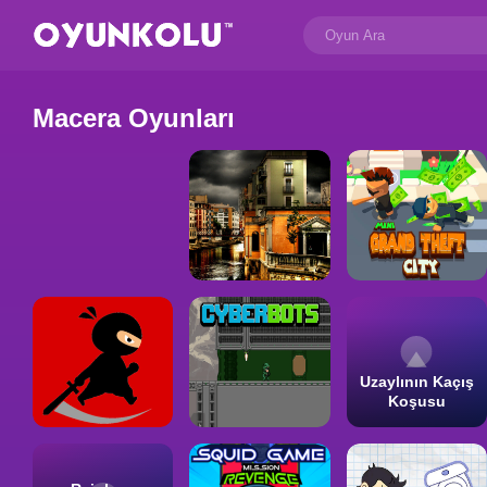
Macera Oyunları
Uzaylının Kaçış
Koşusu