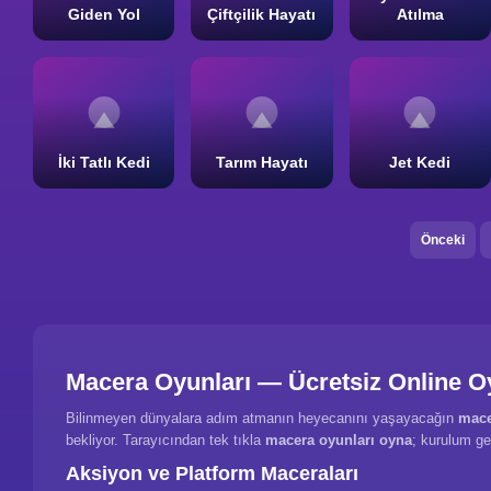
Giden Yol
Çiftçilik Hayatı
Atılma
İki Tatlı Kedi
Tarım Hayatı
Jet Kedi
Önceki
Macera Oyunları — Ücretsiz Online O
Bilinmeyen dünyalara adım atmanın heyecanını yaşayacağın
mace
bekliyor. Tarayıcından tek tıkla
macera oyunları oyna
; kurulum ge
Aksiyon ve Platform Maceraları