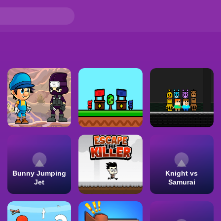
Bunny Jumping
Knight vs
Jet
Samurai