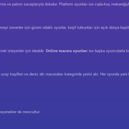
a ve patron savaşlarıyla doludur. Platform oyunları ise zıpla-koş mekaniğiyl
eyi sevenler için gizem odaklı oyunlar, keşif tutkunları için açık dünya başlı
ek isteyenler için idealdir.
Online macera oyunları
ise başka oyuncularla ko
, uzay kaşifleri ve deniz altı maceraları kategoride yerini alır. Her oyunda yeni 
 seçenekler de mevcuttur.