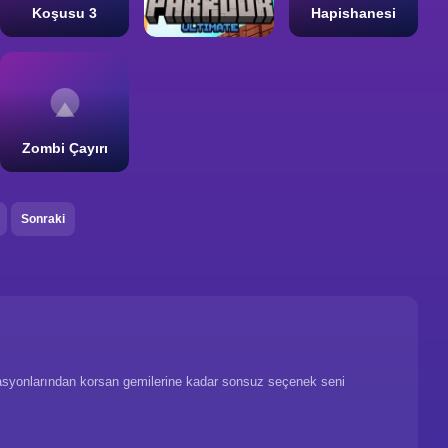
Koşusu 3
Hapishanesi
Zombi Çayırı
Sonraki
tasyonlarından korsan gemilerine kadar sonsuz seçenek seni