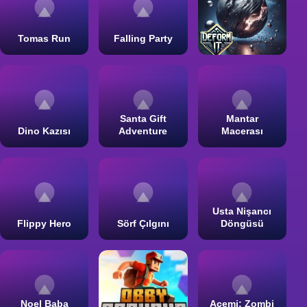
Tomas Run
Falling Party
Santa Gift
Mantar
Dino Kazısı
Adventure
Macerası
Usta Nişancı
Flippy Hero
Sörf Çılgını
Döngüsü
Noel Baba
Acemi: Zombi