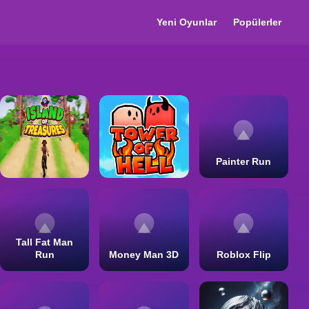
Yeni Oyunlar
Popülerler
Painter Run
Tall Fat Man
Run
Money Man 3D
Roblox Flip