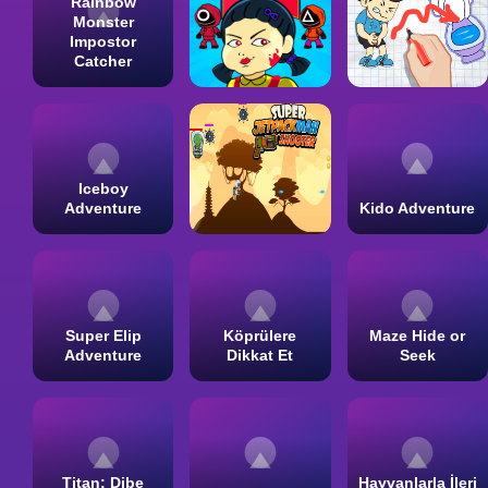
Rainbow
Monster
Impostor
Catcher
Iceboy
Adventure
Kido Adventure
Super Elip
Köprülere
Maze Hide or
Adventure
Dikkat Et
Seek
Titan: Dibe
Hayvanlarla İleri