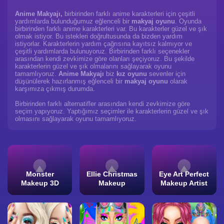
Anime Makyajı,
birbirinden farklı anime karakterleri için çeşitli
yardımlarda bulunduğumuz eğlenceli bir
makyaj oyunu
. Oyunda
birbirinden farklı anime karakterleri var. Bu karakterler güzel ve şık
olmak istiyor. Bu istekleri doğrultusunda da bizden yardım
istiyorlar. Karakterlerin yardım çağrısına kayıtsız kalmıyor ve
çeşitli yardımlarda bulunuyoruz. Birbirinden farklı seçenekler
arasından kendi zevkimize göre olanları şeçiyoruz. Bu şekilde
karakterlerin güzel ve şık olmalarını sağlayarak oyunu
tamamlıyoruz.
Anime Makyajı
biz
kız oyunu
sevenler için
düşünülerek hazırlanmış eğlenceli bir
makyaj oyunu
olarak
karşımıza çıkmış durumda.
Birbirinden farklı alternatifler arasından kendi zevkimize göre
seçim yapıyoruz. Yaptığımız seçimler ile karakterlerin güzel ve şık
olmasını sağlayarak oyunu tamamlıyoruz.
Monster
Ellie Christmas
Eye Art Perfect
Makeup 3D
Makeup
Makeup Artist