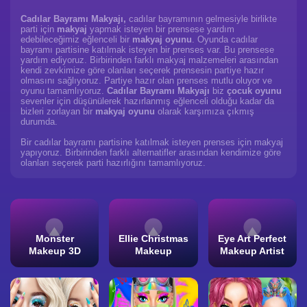
Cadılar Bayramı Makyajı,
cadılar bayramının gelmesiyle birlikte
parti için
makyaj
yapmak isteyen bir prensese yardım
edebileceğimiz eğlenceli bir
makyaj oyunu
. Oyunda cadılar
bayramı partisine katılmak isteyen bir prenses var. Bu prensese
yardım ediyoruz. Birbirinden farklı makyaj malzemeleri arasından
kendi zevkimize göre olanları seçerek prensesin partiye hazır
olmasını sağlıyoruz. Partiye hazır olan prenses mutlu oluyor ve
oyunu tamamlıyoruz.
Cadılar Bayramı Makyajı
biz
çocuk oyunu
sevenler için düşünülerek hazırlanmış eğlenceli olduğu kadar da
bizleri zorlayan bir
makyaj oyunu
olarak karşımıza çıkmış
durumda.
Bir cadılar bayramı partisine katılmak isteyen prenses için makyaj
yapıyoruz. Birbirinden farklı alternatifler arasından kendimize göre
olanları seçerek parti hazırlığını tamamlıyoruz.
Monster
Ellie Christmas
Eye Art Perfect
Makeup 3D
Makeup
Makeup Artist