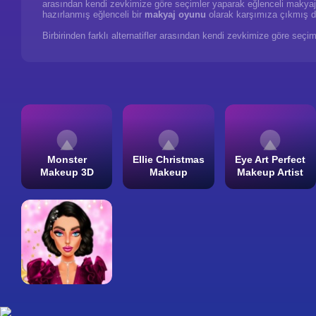
arasından kendi zevkimize göre seçimler yaparak eğlenceli makya
hazırlanmış eğlenceli bir
makyaj oyunu
olarak karşımıza çıkmış 
Birbirinden farklı alternatifler arasından kendi zevkimize göre seç
Monster
Ellie Christmas
Eye Art Perfect
Makeup 3D
Makeup
Makeup Artist