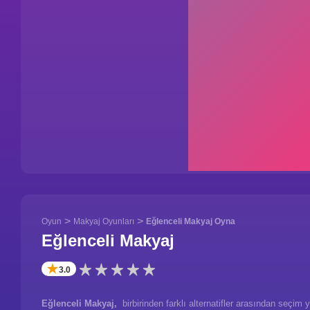
>
>
Oyun
Makyaj Oyunları
Eğlenceli Makyaj Oyna
Eğlenceli Makyaj
✭
3.0
Eğlenceli Makyaj,
birbirinden farklı alternatifler arasından seçi