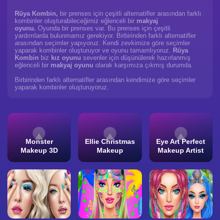
Rüya Kombin,
bir prenses için çeşitli alternatifler arasından farklı
kombinler oluşturabileceğimiz eğlenceli bir
makyaj
oyunu.
Oyunda bir prenses var. Bu prenses için çeşitli
yardımlarda bulunmamız gerekiyor. Birbirinden farklı alternatifler
arasından seçimler yapıyoruz. Kendi zevkimize göre seçimler
yaparak kombinler oluşturuyor ve oyunu tamamlıyoruz.
Rüya
Kombin
biz
kız oyunu
sevenler için düşünülerek hazırlanmış
eğlenceli bir
makyaj oyunu
olarak karşımıza çıkmış durumda.
Birbirinden farklı alternatifler arasından kendimize göre seçimler
yaparak kombinler oluşturuyoruz.
Monster
Ellie Christmas
Eye Art Perfect
Makeup 3D
Makeup
Makeup Artist