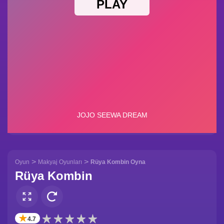
>
>
Oyun
Makyaj Oyunları
Rüya Kombin Oyna
Rüya Kombin
✭
4.7