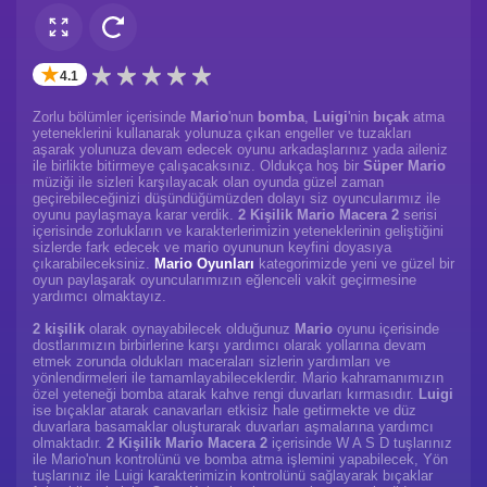
✭
4.1
Zorlu bölümler içerisinde
Mario
'nun
bomba
,
Luigi
'nin
bıçak
atma
yeteneklerini kullanarak yolunuza çıkan engeller ve tuzakları
aşarak yolunuza devam edecek oyunu arkadaşlarınız yada aileniz
ile birlikte bitirmeye çalışacaksınız. Oldukça hoş bir
Süper Mario
müziği ile sizleri karşılayacak olan oyunda güzel zaman
geçirebileceğinizi düşündüğümüzden dolayı siz oyuncularımız ile
oyunu paylaşmaya karar verdik.
2 Kişilik Mario Macera 2
serisi
içerisinde zorlukların ve karakterlerimizin yeteneklerinin geliştiğini
sizlerde fark edecek ve mario oyununun keyfini doyasıya
çıkarabileceksiniz.
Mario Oyunları
kategorimizde yeni ve güzel bir
oyun paylaşarak oyuncularımızın eğlenceli vakit geçirmesine
yardımcı olmaktayız.
2 kişilik
olarak oynayabilecek olduğunuz
Mario
oyunu içerisinde
dostlarımızın birbirlerine karşı yardımcı olarak yollarına devam
etmek zorunda oldukları maceraları sizlerin yardımları ve
yönlendirmeleri ile tamamlayabileceklerdir. Mario kahramanımızın
özel yeteneği bomba atarak kahve rengi duvarları kırmasıdır.
Luigi
ise bıçaklar atarak canavarları etkisiz hale getirmekte ve düz
duvarlara basamaklar oluşturarak duvarları aşmalarına yardımcı
olmaktadır.
2 Kişilik Mario Macera 2
içerisinde W A S D tuşlarınız
ile Mario'nun kontrolünü ve bomba atma işlemini yapabilecek, Yön
tuşlarınız ile Luigi karakterimizin kontrolünü sağlayarak bıçaklar