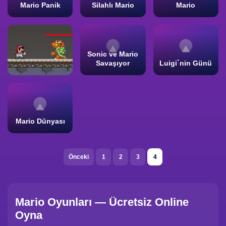
Mario Panik
Silahlı Mario
Mario
Sonic ve Mario
Savaşıyor
Luigi`nin Günü
Mario Dünyası
Önceki
1
2
3
4
Mario Oyunları — Ücretsiz Online
Oyna