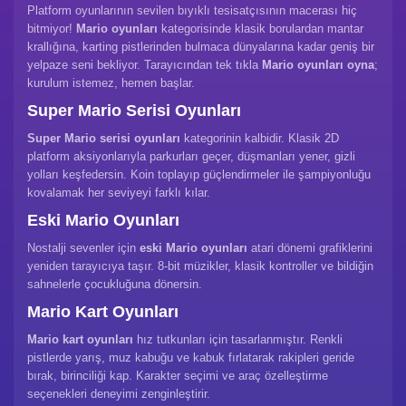
Platform oyunlarının sevilen bıyıklı tesisatçısının macerası hiç
bitmiyor!
Mario oyunları
kategorisinde klasik borulardan mantar
krallığına, karting pistlerinden bulmaca dünyalarına kadar geniş bir
yelpaze seni bekliyor. Tarayıcından tek tıkla
Mario oyunları oyna
;
kurulum istemez, hemen başlar.
Super Mario Serisi Oyunları
Super Mario serisi oyunları
kategorinin kalbidir. Klasik 2D
platform aksiyonlarıyla parkurları geçer, düşmanları yener, gizli
yolları keşfedersin. Koin toplayıp güçlendirmeler ile şampiyonluğu
kovalamak her seviyeyi farklı kılar.
Eski Mario Oyunları
Nostalji sevenler için
eski Mario oyunları
atari dönemi grafiklerini
yeniden tarayıcıya taşır. 8-bit müzikler, klasik kontroller ve bildiğin
sahnelerle çocukluğuna dönersin.
Mario Kart Oyunları
Mario kart oyunları
hız tutkunları için tasarlanmıştır. Renkli
pistlerde yarış, muz kabuğu ve kabuk fırlatarak rakipleri geride
bırak, birinciliği kap. Karakter seçimi ve araç özelleştirme
seçenekleri deneyimi zenginleştirir.