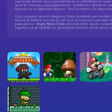
yapımcıları bizlerin oyun içerisinde beceri ve yeteneklerimizi ispa
güzel bir maceraya yaşayabileceksiniz. Hedeflerinizi dikkatli bir ş
başarılar ve iyi eğlenceler diliyoruz. Yeni Oyunlarımız ile karşınızd
Uzun zamandır tanımış olduğumuz Mario şimdilerde yeni trendleri tak
bazuka ile fırlatma tarzında bir yeni oyun ile karşımıza çıkmakta ola
yapacaksınız.
Angry Mario Fırlat
görevinde belirli sayıda canavarl
yaparken sol alt taraftaki hız göstergesini farenizin sol tık tuşunu 