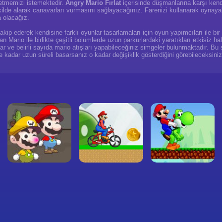
t etmemizi istemektedir.
Angry Mario Fırlat
içerisinde düşmanlarına karşı kendis
ekilde alarak canavarları vurmasını sağlayacağınız. Farenizi kullanarak oynay
a olacağız.
ip ederek kendisine farklı oyunlar tasarlamaları için oyun yapımcıları ile bir 
n Mario ile birlikte çeşitli bölümlerde uzun parkurlardaki yaratıkları etkisiz ha
ar ve belirli sayıda mario atışları yapabileceğiniz simgeler bulunmaktadır. Bu
ne kadar uzun süreli basarsanız o kadar değişiklik gösterdiğini görebileceksiniz