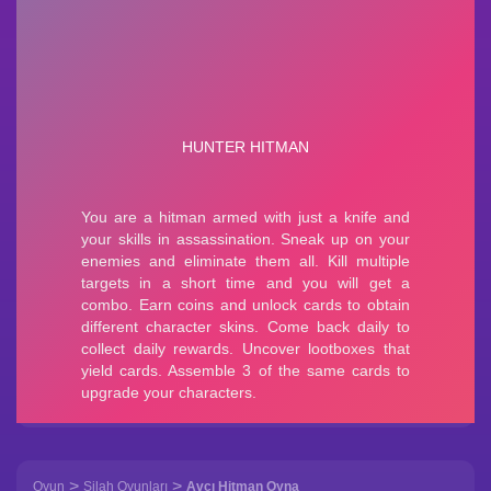
>
>
Oyun
Silah Oyunları
Avcı Hitman Oyna