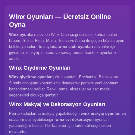
Winx Oyunları — Ücretsiz Online
Oyna
Winx oyunları
, sevilen Winx Club çizgi dizisinin kahramanları
Bloom, Stella, Flora, Musa, Tecna ve Aisha ile geçen büyülü oyun
koleksiyonudur. Bu sayfada
winx club oyunları
sevenler için
giydirme, makyaj, macera ve savaş temalı ücretsiz oyunlar bir
arada.
Winx Giydirme Oyunları
Winx giydirme oyunları
; okul kıyafeti, Enchantix, Believix ve
Sirenix dönüşüm kostümlerini deneyerek perilere yeni görünüm
kazandırmanı sağlar. Renkli tema, aksesuar ve saç modeli
seçenekleri oldukça geniştir.
Winx Makyaj ve Dekorasyon Oyunları
Peri arkadaşlarına makyaj yapabileceğin
winx makyaj oyunları
ve
odalarını süsleyebileceğin
winx evi dekorasyon
oyunları
yaratıcılığını besler. Her karakter için farklı stil seçenekleri
mevcuttur.