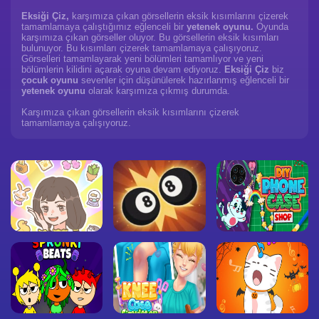
Eksiği Çiz,
karşımıza çıkan görsellerin eksik kısımlarını çizerek
tamamlamaya çalıştığımız eğlenceli bir
yetenek oyunu.
Oyunda
karşımıza çıkan görseller oluyor. Bu görsellerin eksik kısımları
bulunuyor. Bu kısımları çizerek tamamlamaya çalışıyoruz.
Görselleri tamamlayarak yeni bölümleri tamamlıyor ve yeni
bölümlerin kilidini açarak oyuna devam ediyoruz.
Eksiği Çiz
biz
çocuk oyunu
sevenler için düşünülerek hazırlanmış eğlenceli bir
yetenek oyunu
olarak karşımıza çıkmış durumda.
Karşımıza çıkan görsellerin eksik kısımlarını çizerek
tamamlamaya çalışıyoruz.