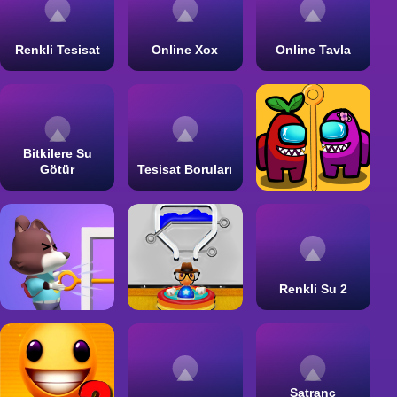
Renkli Tesisat
Online Xox
Online Tavla
Bitkilere Su
Götür
Tesisat Boruları
Renkli Su 2
Satranç