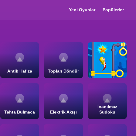
Yeni Oyunlar
Popülerler
Antik Hafıza
Topları Döndür
İnanılmaz
Tahta Bulmaca
Elektrik Akışı
Sudoku