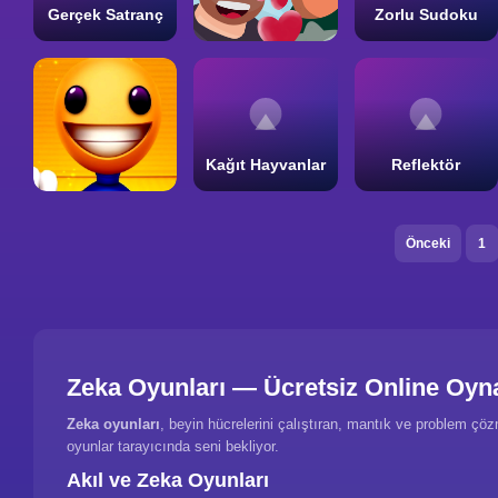
Gerçek Satranç
Zorlu Sudoku
Kağıt Hayvanlar
Reflektör
Önceki
1
Zeka Oyunları — Ücretsiz Online Oyn
Zeka oyunları
, beyin hücrelerini çalıştıran, mantık ve problem çöz
oyunlar tarayıcında seni bekliyor.
Akıl ve Zeka Oyunları