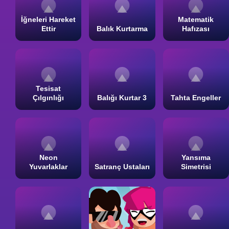
İğneleri Hareket
Matematik
Ettir
Balık Kurtarma
Hafızası
Tesisat
Çılgınlığı
Balığı Kurtar 3
Tahta Engeller
Neon
Yansıma
Yuvarlaklar
Satranç Ustaları
Simetrisi