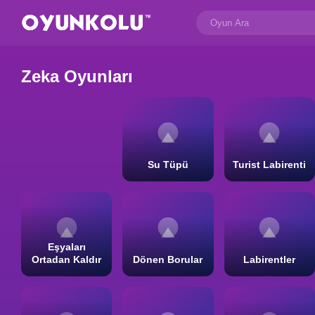
Zeka Oyunları
Su Tüpü
Turist Labirenti
Eşyaları
Ortadan Kaldır
Dönen Borular
Labirentler