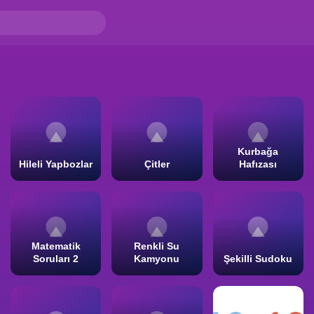
Kurbağa
Hileli Yapbozlar
Çitler
Hafızası
Matematik
Renkli Su
Soruları 2
Kamyonu
Şekilli Sudoku