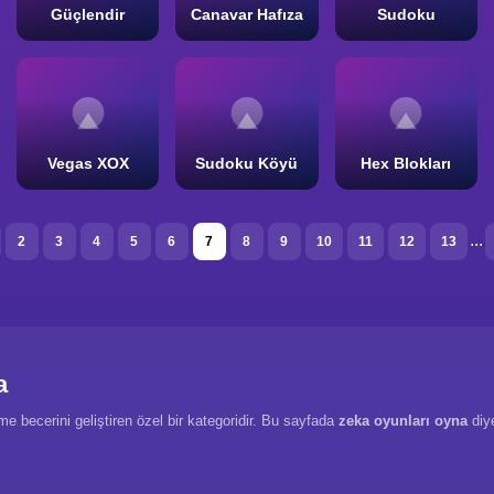
Güçlendir
Canavar Hafıza
Sudoku
Vegas XOX
Sudoku Köyü
Hex Blokları
...
2
3
4
5
6
7
8
9
10
11
12
13
a
me becerini geliştiren özel bir kategoridir. Bu sayfada
zeka oyunları oyna
diye