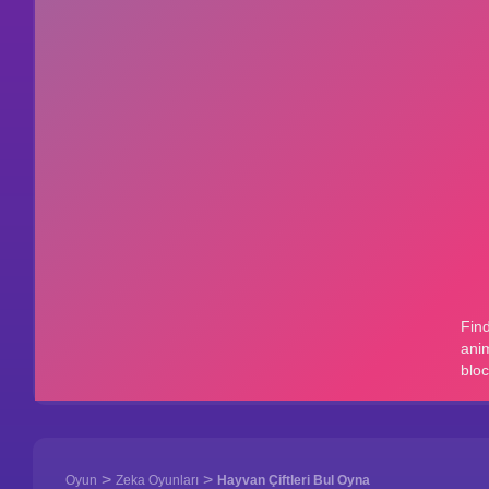
>
>
Oyun
Zeka Oyunları
Hayvan Çiftleri Bul Oyna