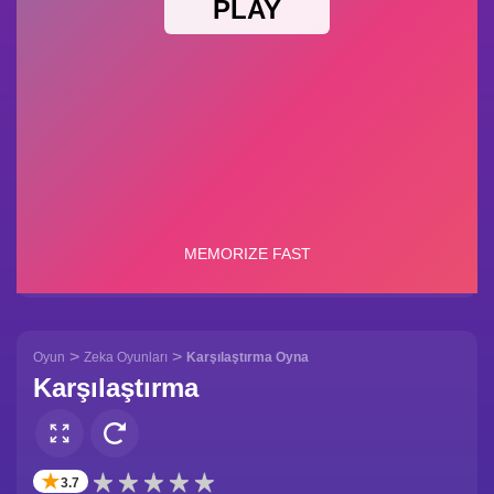
>
>
Oyun
Zeka Oyunları
Karşılaştırma Oyna
Karşılaştırma
✭
3.7