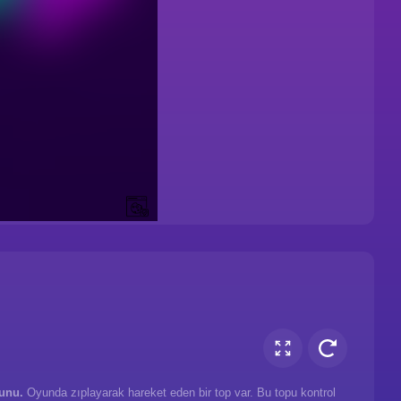
unu.
Oyunda zıplayarak hareket eden bir top var. Bu topu kontrol