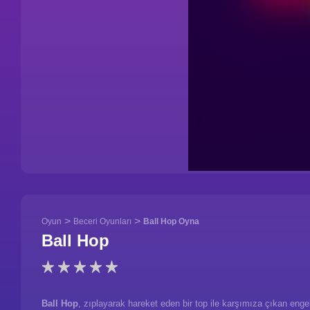
>
>
Oyun
Beceri Oyunları
Ball Hop Oyna
Ball Hop
Ball Hop
, zıplayarak hareket eden bir top ile karşımıza çıkan enge