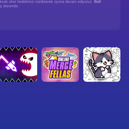
e yüksek skor hedefimizi sürdürerek oyuna devam ediyoruz.
Ball
ış durumda.