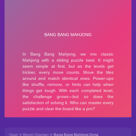
>
>
Oyun
Beceri Oyunları
Bang Bang Mahjong Oyna