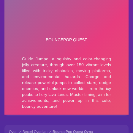
>
>
Oyun
Beceri Oyunları
BouncePop Quest Oyna