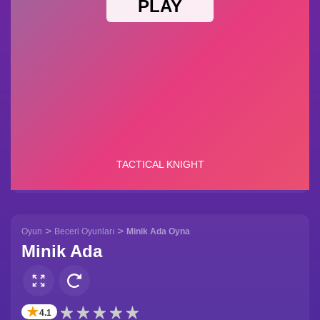
>
>
Oyun
Beceri Oyunları
Minik Ada Oyna
Minik Ada
✭
4.1