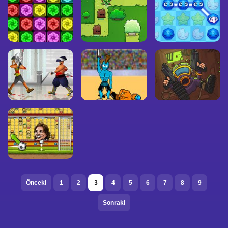
Önceki
1
2
3
4
5
6
7
8
9
Sonraki