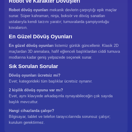
Robot ve Karakter Dövüşleri
Robot dövüş oyunları
mekanik devlerin çarpıştığı epik maçlar
sunar. Süper kahraman, ninja, boksör ve dövüş sanatları
ustalarıyla kendi tarzını yaratır; turnuvalarda şampiyonluğu
kovalarsın.
En Güzel Dövüş Oyunları
En güzel dövüş oyunları
listemiz günlük güncellenir. Klasik 2D
maçlardan 3D arenalara, hafif eğlenceli başlıklardan ciddi turnuva
modlarına kadar geniş yelpazede seçenek sunar.
Sık Sorulan Sorular
Dövüş oyunları ücretsiz mi?
Evet; kategorideki tüm başlıklar ücretsiz oynanır.
2 kişilik dövüş oyunu var mı?
Evet, aynı klavyede arkadaşınla oynayabileceğin çok sayıda
başlık mevcuttur.
Hangi cihazlarda çalışır?
Bilgisayar, tablet ve telefon tarayıcılarında sorunsuz çalışır;
kurulum gerektirmez.