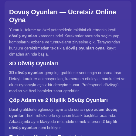
Dövüş Oyunları — Ücretsiz Online
Oyna
Yumruk, tekme ve özel yeteneklerle rakibini alt etmenin keyfi
dövüş oyunları
kategorisinde! Karakterler arasında seçim yap,
kombolarını ezberle ve turnuvaların zirvesine çık. Tarayıcından
kurulum gerektirmeden tek tıkla
dövüş oyunları oyna
; kayıt
olmadan anında başla.
3D Dövüş Oyunları
3D dövüş oyunları
gerçekçi grafiklerle seni ringin ortasına taşır.
Detaylı karakter animasyonları, kameranın etkileyici hareketleri ve
akıcı oynanışla eşsiz bir deneyim sunar. Profesyonel dövüşçü
modları ve özel hamleler sabır gerektirir.
Çöp Adam ve 2 Kişilik Dövüş Oyunları
Basit grafiklerle eğlenceyi aynı anda sunan
çöp adam dövüş
oyunları
, hızlı reflekslerle oynanan klasik başlıklar arasında.
Arkadaşınla aynı klavyede mücadele etmek istersen
2 kişilik
dövüş oyunları
seni bekliyor.