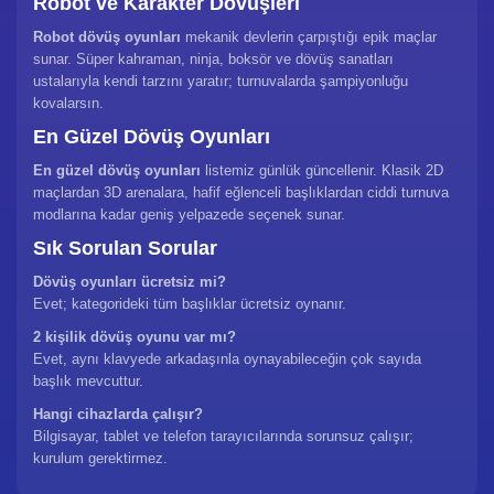
Robot ve Karakter Dövüşleri
Robot dövüş oyunları
mekanik devlerin çarpıştığı epik maçlar
sunar. Süper kahraman, ninja, boksör ve dövüş sanatları
ustalarıyla kendi tarzını yaratır; turnuvalarda şampiyonluğu
kovalarsın.
En Güzel Dövüş Oyunları
En güzel dövüş oyunları
listemiz günlük güncellenir. Klasik 2D
maçlardan 3D arenalara, hafif eğlenceli başlıklardan ciddi turnuva
modlarına kadar geniş yelpazede seçenek sunar.
Sık Sorulan Sorular
Dövüş oyunları ücretsiz mi?
Evet; kategorideki tüm başlıklar ücretsiz oynanır.
2 kişilik dövüş oyunu var mı?
Evet, aynı klavyede arkadaşınla oynayabileceğin çok sayıda
başlık mevcuttur.
Hangi cihazlarda çalışır?
Bilgisayar, tablet ve telefon tarayıcılarında sorunsuz çalışır;
kurulum gerektirmez.