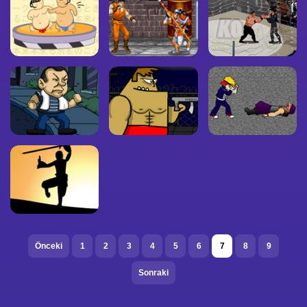
Önceki
1
2
3
4
5
6
7
8
9
Sonraki