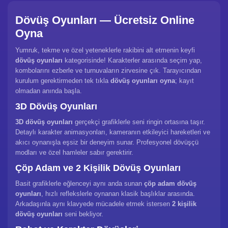
Dövüş Oyunları — Ücretsiz Online
Oyna
Yumruk, tekme ve özel yeteneklerle rakibini alt etmenin keyfi
dövüş oyunları
kategorisinde! Karakterler arasında seçim yap,
kombolarını ezberle ve turnuvaların zirvesine çık. Tarayıcından
kurulum gerektirmeden tek tıkla
dövüş oyunları oyna
; kayıt
olmadan anında başla.
3D Dövüş Oyunları
3D dövüş oyunları
gerçekçi grafiklerle seni ringin ortasına taşır.
Detaylı karakter animasyonları, kameranın etkileyici hareketleri ve
akıcı oynanışla eşsiz bir deneyim sunar. Profesyonel dövüşçü
modları ve özel hamleler sabır gerektirir.
Çöp Adam ve 2 Kişilik Dövüş Oyunları
Basit grafiklerle eğlenceyi aynı anda sunan
çöp adam dövüş
oyunları
, hızlı reflekslerle oynanan klasik başlıklar arasında.
Arkadaşınla aynı klavyede mücadele etmek istersen
2 kişilik
dövüş oyunları
seni bekliyor.