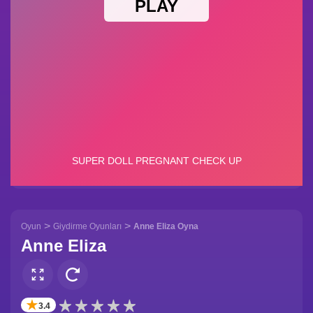
>
>
Oyun
Giydirme Oyunları
Anne Eliza Oyna
Anne Eliza
✭
3.4