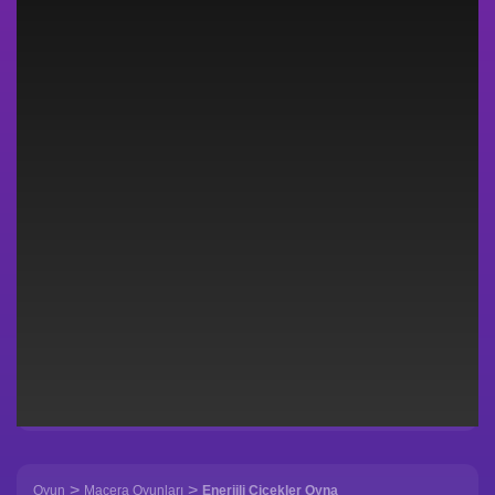
>
>
Oyun
Macera Oyunları
Enerjili Çiçekler Oyna