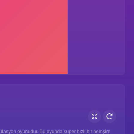
mülasyon oyunudur. Bu oyunda süper hızlı bir hemşire