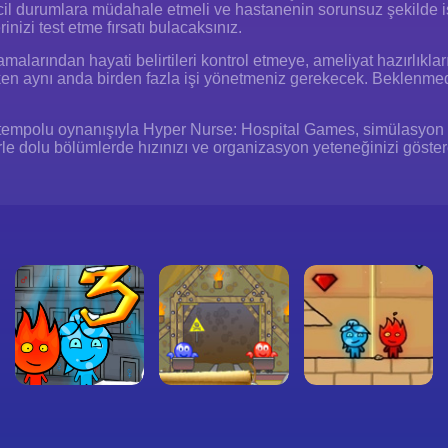
, acil durumlara müdahale etmeli ve hastanenin sorunsuz şekilde
nizi test etme fırsatı bulacaksınız.
amalarından hayati belirtileri kontrol etmeye, ameliyat hazırlıkl
ken aynı anda birden fazla işi yönetmeniz gerekecek. Beklenmedi
ızlı tempolu oynanışıyla Hyper Nurse: Hospital Games, simülasyon
erle dolu bölümlerde hızınızı ve organizasyon yeteneğinizi göst