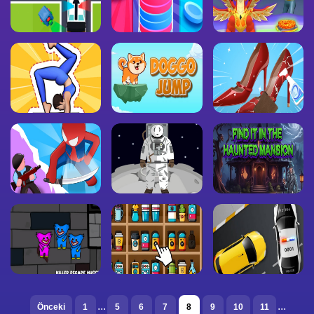
...
...
Önceki
1
5
6
7
8
9
10
11