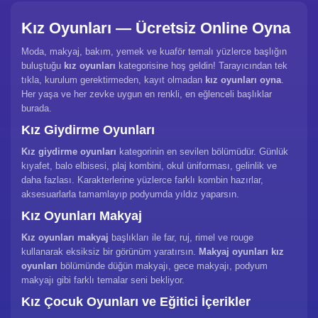
Kız Oyunları — Ücretsiz Online Oyna
Moda, makyaj, bakım, yemek ve kuaför temalı yüzlerce başlığın
buluştuğu
kız oyunları
kategorisine hoş geldin! Tarayıcından tek
tıkla, kurulum gerektirmeden, kayıt olmadan
kız oyunları oyna
.
Her yaşa ve her zevke uygun en renkli, en eğlenceli başlıklar
burada.
Kız Giydirme Oyunları
Kız giydirme oyunları
kategorinin en sevilen bölümüdür. Günlük
kıyafet, balo elbisesi, plaj kombini, okul üniforması, gelinlik ve
daha fazlası. Karakterlerine yüzlerce farklı kombin hazırlar,
aksesuarlarla tamamlayıp podyumda yıldız yaparsın.
Kız Oyunları Makyaj
Kız oyunları makyaj
başlıkları ile far, ruj, rimel ve rouge
kullanarak eksiksiz bir görünüm yaratırsın.
Makyaj oyunları kız
oyunları
bölümünde düğün makyajı, gece makyajı, podyum
makyajı gibi farklı temalar seni bekliyor.
Kız Çocuk Oyunları ve Eğitici İçerikler