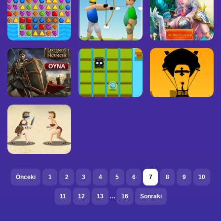
Önceki
1
2
3
4
5
6
7
8
9
10
...
11
12
13
16
Sonraki